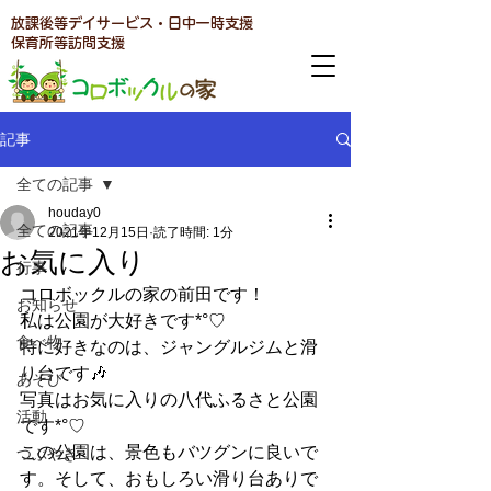
放課後等デイサービス・日中一時支援
​保育所等訪問支援
記事
全ての記事
houday0
全ての記事
2021年12月15日
読了時間: 1分
お気に入り
行事
コロボックルの家の前田です！
お知らせ
私は公園が大好きです*°♡
食べ物
特に好きなのは、ジャングルジムと滑
り台です🎶
あそび
写真はお気に入りの八代ふるさと公園
活動
です*°♡
この公園は、景色もバツグンに良いで
つぶやき
す。そして、おもしろい滑り台ありで