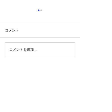
コメント
稲刈り🌾🌾
夏休みの振り返り🎵
コメントを追加…