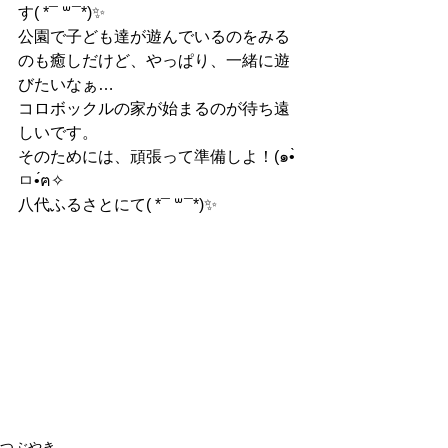
す( *¯ ꒳¯*)✨
公園で子ども達が遊んでいるのをみる
のも癒しだけど、やっぱり、一緒に遊
びたいなぁ…
コロボックルの家が始まるのが待ち遠
しいです。
そのためには、頑張って準備しよ！(๑•̀
ㅁ•́ฅ✧
八代ふるさとにて( *¯ ꒳¯*)✨
つぶやき