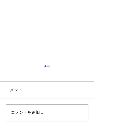
コメント
稲刈り🌾🌾
夏休みの振り返り🎵
コメントを追加…