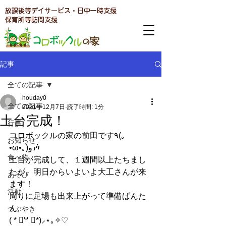
放課後等デイサービス・日中一時支援
​保育所等訪問支援
記事
全ての記事
houday0
全ての記事
2021年12月7日
読了時間: 1分
土台完成！
行事
コロボックルの家の前田です٩(｡
お知らせ
•ω•｡)﻿و🎶
食べ物
土台が完成して、１週間以上たちまし
たが、明日からいよいよ大工さんが来
あそび
ます！
活動
周りに足場も出来上がって準備ばんた
ん
つぶやき
( * ॑꒳ ॑*)⸝⋆｡✧♡