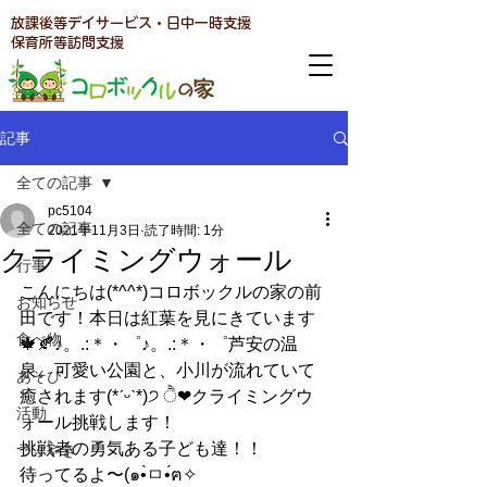
放課後等デイサービス・日中一時支援
​保育所等訪問支援
記事
全ての記事
pc5104
全ての記事
2021年11月3日
読了時間: 1分
クライミングウォール
行事
こんにちは(*^^*)コロボックルの家の前
お知らせ
田です！本日は紅葉を見にきています
食べ物
🍁🍂♪。.:＊・゜♪。.:＊・゜芦安の温
泉。可愛い公園と、小川が流れていて
あそび
癒されます(*ˊᵕˋ*)੭ ੈ❤︎クライミングウ
活動
ォール挑戦します！
挑戦者の勇気ある子ども達！！
つぶやき
待ってるよ〜(๑•̀ㅁ•́ฅ✧