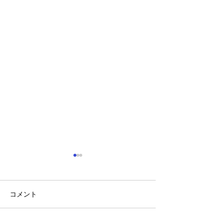
コメント
稲刈り🌾🌾