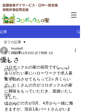
放課後等デイサービス・日中一時支援
​保育所等訪問支援
記事
全ての記事
houday0
全ての記事
2021年12月15日
読了時間: 1分
優しさ
行事
コロボックルの家の前田です(⁎ᴗ͈ˬᴗ͈⁎)
お知らせ
ありがたい事にハローワークで求人募
食べ物
集を始めさせてもらって2ヶ月くらい
で、たくさんの方がコロボックルの家
あそび
に興味をもっていただき、面接いたし
活動
ました。
ほとんどの方が3月、4月から一緒に働
つぶやき
きますが、現在1名パートさんがいま