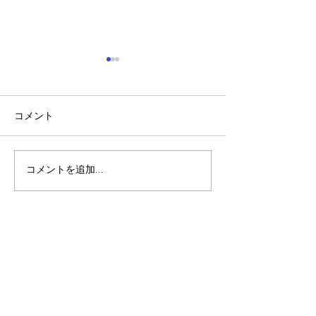
コメント
稲刈り🌾🌾
夏休みの振り返り🎵
コメントを追加…