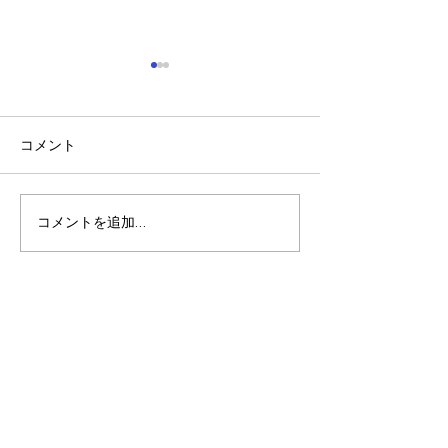
コメント
稲刈り🌾🌾
夏休みの振り返り🎵
コメントを追加…