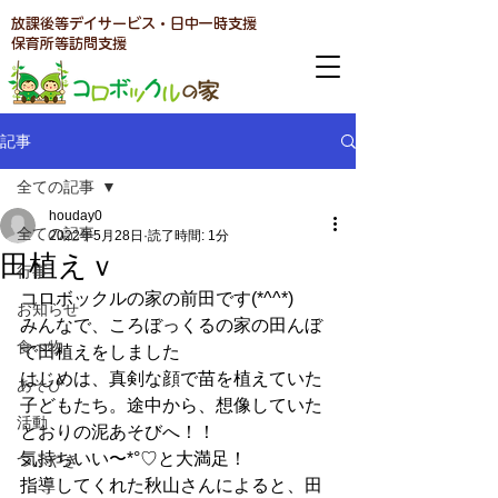
放課後等デイサービス・日中一時支援
​保育所等訪問支援
記事
全ての記事
houday0
全ての記事
2022年5月28日
読了時間: 1分
田植えｖ
行事
コロボックルの家の前田です(*^^*)
お知らせ
みんなで、ころぼっくるの家の田んぼ
食べ物
で田植えをしました
はじめは、真剣な顔で苗を植えていた
あそび
子どもたち。途中から、想像していた
活動
とおりの泥あそびへ！！
気持ちいい〜*°♡と大満足！
つぶやき
指導してくれた秋山さんによると、田