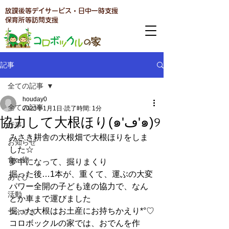
放課後等デイサービス・日中一時支援
​保育所等訪問支援
記事
全ての記事
houday0
全ての記事
2023年1月1日
読了時間: 1分
協力して大根ほり(๑'ڡ'๑)୨
行事
みさき耕舎の大根畑で大根ほりをしま
お知らせ
した☆
食べ物
夢中になって、掘りまくり
掘った後…1本が、重くて、運ぶの大変
あそび
パワー全開の子ども達の協力で、なん
活動
とか車まで運びました
掘った大根はお土産にお持ちかえり*°♡
つぶやき
コロボックルの家では、おでんを作