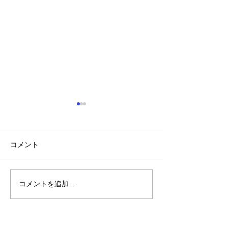
コメント
稲刈り🌾🌾
夏休みの振り返り🎵
コメントを追加…