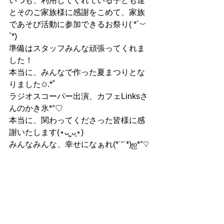
いつも、利用してくれている子ども達
とそのご家族様に感謝をこめて、家族
であそび活動に参加できるお祭り( *´︶
`*)
準備はスタッフみんな頑張ってくれま
した！
本当に、みんなで作った夏まつりとな
りました✩.*˚
ラジオスコーパー出演、カフェLinksさ
んのかき氷*°♡
本当に、関わってくださった皆様に感
謝いたします(⋆ᴗ͈ˬᴗ͈⋆)
みんなみんな、幸せになぁれ(*˙˘˙*)ஐ*°♡