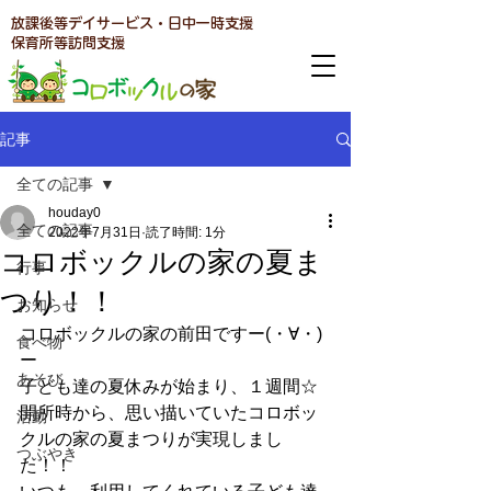
放課後等デイサービス・日中一時支援
​保育所等訪問支援
記事
全ての記事
houday0
全ての記事
2022年7月31日
読了時間: 1分
コロボックルの家の夏ま
行事
つり！！
お知らせ
コロボックルの家の前田ですー(・∀・)
食べ物
ー
あそび
子ども達の夏休みが始まり、１週間☆
開所時から、思い描いていたコロボッ
活動
クルの家の夏まつりが実現しまし
つぶやき
た！！