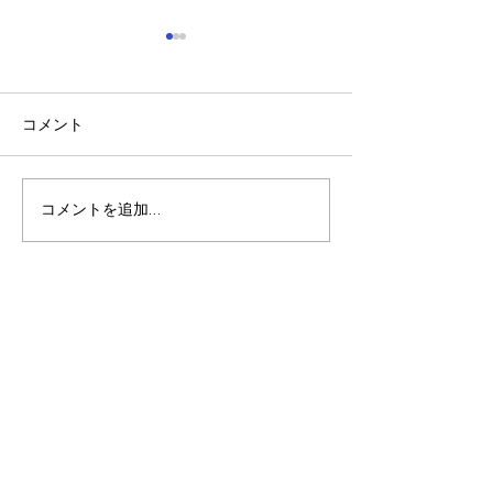
コメント
稲刈り🌾🌾
夏休みの振り返り🎵
コメントを追加…