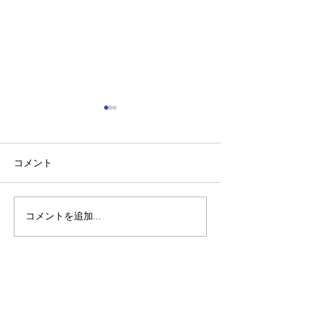
コメント
コメントを追加…
第4回 コロボックルの夏
ミュージックケ
まつり！
研修