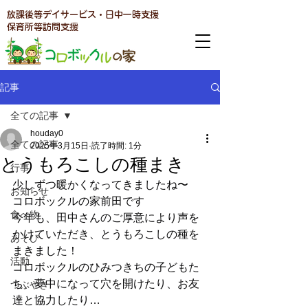
放課後等デイサービス・日中一時支援
​保育所等訪問支援
記事
全ての記事
houday0
全ての記事
2025年3月15日
読了時間: 1分
とうもろこしの種まき
行事
少しずつ暖かくなってきましたね〜
お知らせ
コロボックルの家前田です
食べ物
今年も、田中さんのご厚意により声を
かけていただき、とうもろこしの種を
あそび
まきました！
活動
コロボックルのひみつきちの子どもた
ち、夢中になって穴を開けたり、お友
つぶやき
達と協力したり…